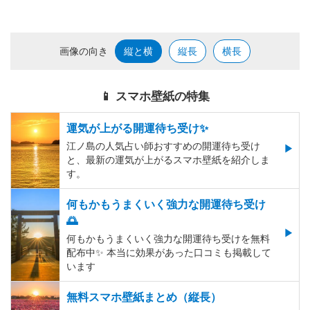
画像の向き
縦と横
縦長
横長
📱 スマホ壁紙の特集
運気が上がる開運待ち受け✨
江ノ島の人気占い師おすすめの開運待ち受け
と、最新の運気が上がるスマホ壁紙を紹介しま
す。
何もかもうまくいく強力な開運待ち受け
🌅
何もかもうまくいく強力な開運待ち受けを無料
配布中✨️ 本当に効果があった口コミも掲載して
います
無料スマホ壁紙まとめ（縦長）