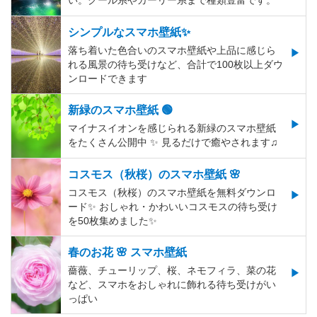
い。クール系やガーリー系まで種類豊富です。
シンプルなスマホ壁紙✨
落ち着いた色合いのスマホ壁紙や上品に感じら
れる風景の待ち受けなど、合計で100枚以上ダウ
ンロードできます
新緑のスマホ壁紙 🟢
マイナスイオンを感じられる新緑のスマホ壁紙
をたくさん公開中 ✨ 見るだけで癒やされます♫
コスモス（秋桜）のスマホ壁紙 🌸
コスモス（秋桜）のスマホ壁紙を無料ダウンロ
ード✨️ おしゃれ・かわいいコスモスの待ち受け
を50枚集めました✨️
春のお花 🌸 スマホ壁紙
薔薇、チューリップ、桜、ネモフィラ、菜の花
など、スマホをおしゃれに飾れる待ち受けがい
っぱい