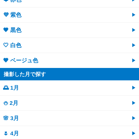
💜 紫色
🖤 黒色
🤍 白色
🤎 ベージュ色
撮影した月で探す
🌅 1月
⛄ 2月
🌸 3月
🌷 4月