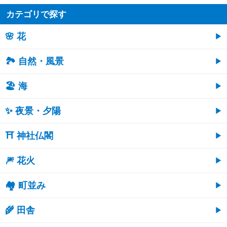
カテゴリで探す
🌸 花
🏞️ 自然・風景
🏖 海
✨ 夜景・夕陽
⛩ 神社仏閣
🎆 花火
🏘 町並み
🌾 田舎