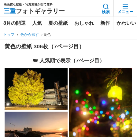
高画質な壁紙・写真素材が全て無料
三重
フォトギャラリー
検索
メニュー
8月の開運
人気
夏の壁紙
おしゃれ
新作
かわいい
トップ
›
色から探す
›
黄色
黄色の壁紙 306枚（7ページ目）
👑 人気順で表示（7ページ目）