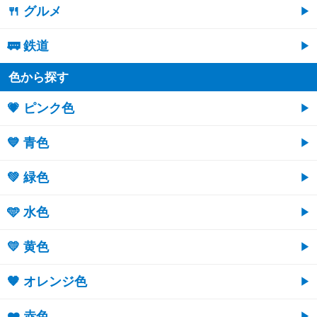
🍴 グルメ
🚃 鉄道
色から探す
💗 ピンク色
💙 青色
💚 緑色
🩵 水色
💛 黄色
🧡 オレンジ色
❤️ 赤色