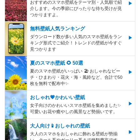
おすすめのスマホ壁紙をテーマ別・人気順で紹
介します。今の季節にぴったりな待ち受けが見
つかりますよ。
無料壁紙人気ランキング
ダウンロード数が多い人気のスマホ壁紙をラン
キング形式でご紹介！トレンドの壁紙が今すぐ
見つかります
夏のスマホ壁紙 🌻 50選
夏のスマホ壁紙がいっぱい 🏖 おしゃれなビー
チ・ひまわり・花火・海・風鈴など、合計で50
枚を無料で配布中✨
おしゃれ💗かわいい壁紙
女子向けのかわいいスマホ壁紙を集めました✨
可愛いお花や癒やしの風景など勢揃いです。
大人向け📱おしゃれの壁紙
大人のスマホをおしゃれに飾れる壁紙が勢揃