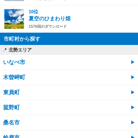
10位
夏空のひまわり畑
1576回のダウンロード
市町村から探す
北勢エリア
いなべ市
木曽岬町
東員町
菰野町
桑名市
鈴鹿市