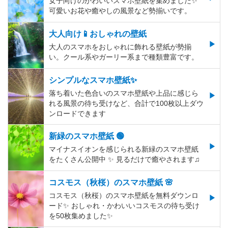
女子向けのかわいいスマホ壁紙を集めました✨
可愛いお花や癒やしの風景など勢揃いです。
大人向け📱おしゃれの壁紙
大人のスマホをおしゃれに飾れる壁紙が勢揃
い。クール系やガーリー系まで種類豊富です。
シンプルなスマホ壁紙✨
落ち着いた色合いのスマホ壁紙や上品に感じら
れる風景の待ち受けなど、合計で100枚以上ダウ
ンロードできます
新緑のスマホ壁紙 🟢
マイナスイオンを感じられる新緑のスマホ壁紙
をたくさん公開中 ✨ 見るだけで癒やされます♫
コスモス（秋桜）のスマホ壁紙 🌸
コスモス（秋桜）のスマホ壁紙を無料ダウンロ
ード✨️ おしゃれ・かわいいコスモスの待ち受け
を50枚集めました✨️