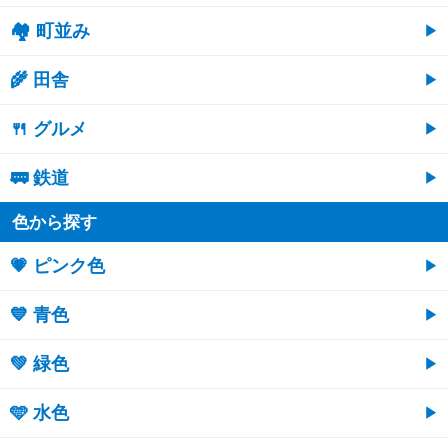
🏘 町並み
🌾 田舎
🍴 グルメ
🚃 鉄道
色から探す
💗 ピンク色
💙 青色
💚 緑色
🩵 水色