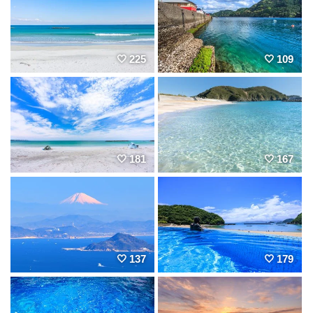
225
109
181
167
137
179