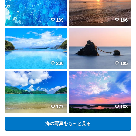
139
186
266
105
177
168
海の写真をもっと見る