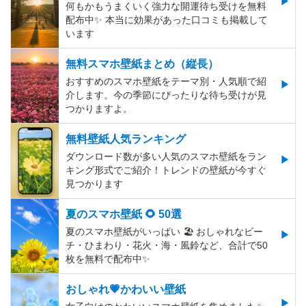
何もかもうまくいく強力な開運待ち受けを無料
配布中✨️ 本当に効果があった口コミも掲載して
います
無料スマホ壁紙まとめ（縦長）
おすすめのスマホ壁紙をテーマ別・人気順で紹
介します。今の季節にぴったりな待ち受けが見
つかりますよ。
無料壁紙人気ランキング
ダウンロード数が多い人気のスマホ壁紙をラン
キング形式でご紹介！トレンドの壁紙が今すぐ
見つかります
夏のスマホ壁紙 🌻 50選
夏のスマホ壁紙がいっぱい 🏖 おしゃれなビー
チ・ひまわり・花火・海・風鈴など、合計で50
枚を無料で配布中✨
おしゃれ💗かわいい壁紙