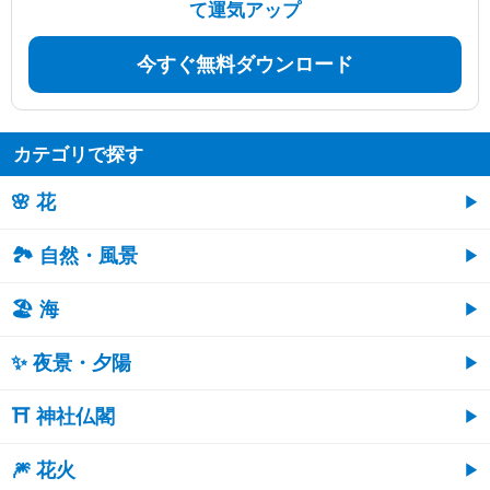
て運気アップ
今すぐ無料ダウンロード
カテゴリで探す
🌸 花
🏞️ 自然・風景
🏖 海
✨ 夜景・夕陽
⛩ 神社仏閣
🎆 花火