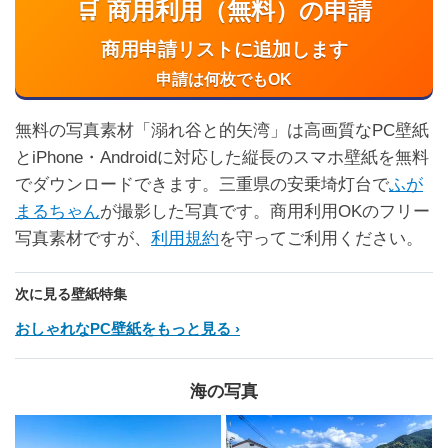
🛒 商用利用（無料）の申請
商用申請リストに追加します
申請は何枚でもOK
無料の写真素材「溺れ谷と的矢湾」は高画質なPC壁紙
とiPhone・Androidに対応した縦長のスマホ壁紙を無料
でダウンロードできます。三重県の安乗埼灯台で
ふが
まるちゃん
が撮影した写真です。商用利用OKのフリー
写真素材ですが、
利用規約
を守ってご利用ください。
次に見る壁紙特集
おしゃれなPC壁紙をもっと見る
海の写真