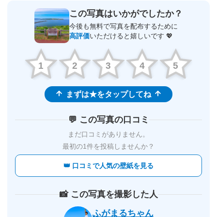
この写真はいかがでしたか？
今後も無料で写真を配布するために
高評価
いただけると嬉しいです 💖
1
2
3
4
5
まずは★をタップしてね
💬 この写真の口コミ
まだ口コミがありません。
最初の1件を投稿しませんか？
👑 口コミで人気の壁紙を見る
📸 この写真を撮影した人
ふがまるちゃん