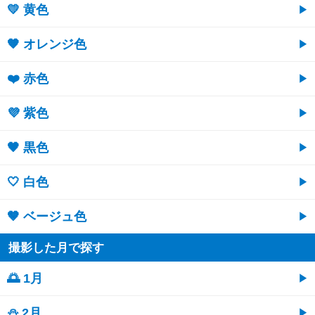
💛 黄色
🧡 オレンジ色
❤️ 赤色
💜 紫色
🖤 黒色
🤍 白色
🤎 ベージュ色
撮影した月で探す
🌅 1月
⛄ 2月