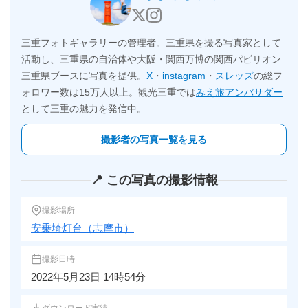
三重フォトギャラリーの管理者。三重県を撮る写真家として
活動し、三重県の自治体や大阪・関西万博の関西パビリオン
三重県ブースに写真を提供。
X
・
instagram
・
スレッズ
の総フ
ォロワー数は15万人以上。観光三重では
みえ旅アンバサダー
として三重の魅力を発信中。
撮影者の写真一覧を見る
📍 この写真の撮影情報
撮影場所
安乗埼灯台（志摩市）
撮影日時
2022年5月23日 14時54分