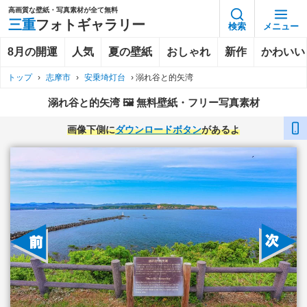
高画質な壁紙・写真素材が全て無料
三重
フォトギャラリー
検索
メニュー
8月の開運
人気
夏の壁紙
おしゃれ
新作
かわいい
トップ
›
志摩市
›
安乗埼灯台
›
溺れ谷と的矢湾
溺れ谷と的矢湾 🖼️ 無料壁紙・フリー写真素材
画像下側に
ダウンロードボタン
があるよ