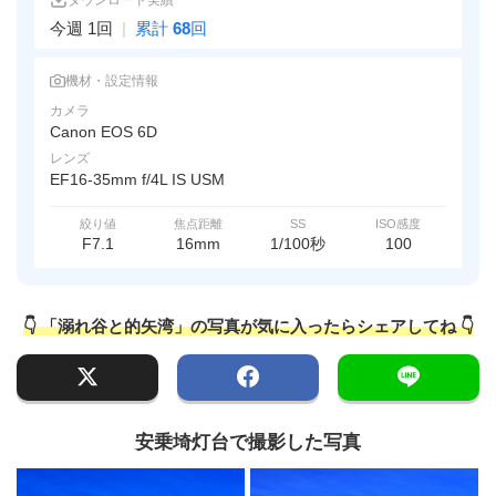
ダウンロード実績
今週 1回
|
累計
68
回
機材・設定情報
カメラ
Canon EOS 6D
レンズ
EF16-35mm f/4L IS USM
絞り値
焦点距離
SS
ISO感度
F7.1
16mm
1/100秒
100
👇 「溺れ谷と的矢湾」の写真が気に入ったらシェアしてね 👇
安乗埼灯台で撮影した写真