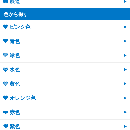
🚃 鉄道
色から探す
💗 ピンク色
💙 青色
💚 緑色
🩵 水色
💛 黄色
🧡 オレンジ色
❤️ 赤色
💜 紫色