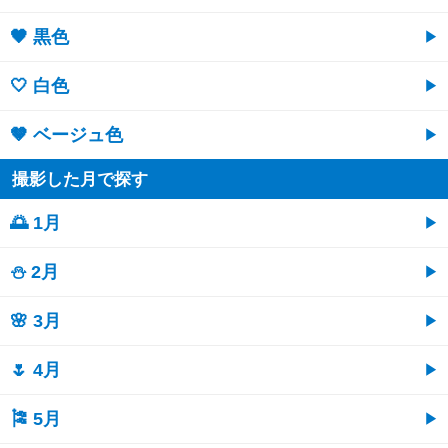
🖤 黒色
🤍 白色
🤎 ベージュ色
撮影した月で探す
🌅 1月
⛄ 2月
🌸 3月
🌷 4月
🎏 5月