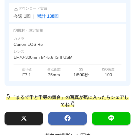
ダウンロード実績
今週 1回
|
累計
138
回
機材・設定情報
カメラ
Canon EOS R5
レンズ
EF70-300mm f/4-5.6 IS II USM
絞り値
焦点距離
SS
ISO感度
F7.1
75mm
1/500秒
100
👇 「まるで千と千尋の舞台」の写真が気に入ったらシェアし
てね 👇