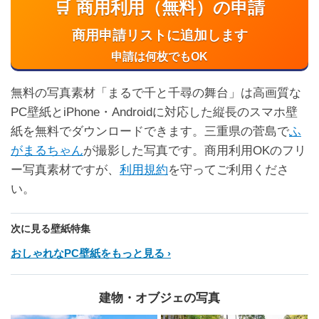
🛒 商用利用（無料）の申請
商用申請リストに追加します
申請は何枚でもOK
無料の写真素材「まるで千と千尋の舞台」は高画質な
PC壁紙とiPhone・Androidに対応した縦長のスマホ壁
紙を無料でダウンロードできます。三重県の菅島で
ふ
がまるちゃん
が撮影した写真です。商用利用OKのフリ
ー写真素材ですが、
利用規約
を守ってご利用くださ
い。
次に見る壁紙特集
おしゃれなPC壁紙をもっと見る
建物・オブジェの写真