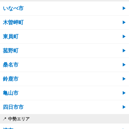
いなべ市
木曽岬町
東員町
菰野町
桑名市
鈴鹿市
亀山市
四日市市
中勢エリア