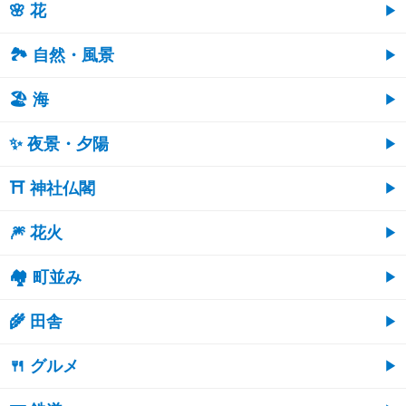
🌸 花
🏞️ 自然・風景
🏖 海
✨ 夜景・夕陽
⛩ 神社仏閣
🎆 花火
🏘 町並み
🌾 田舎
🍴 グルメ