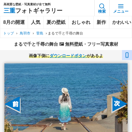
高画質な壁紙・写真素材が全て無料
三重
フォトギャラリー
検索
メニュー
8月の開運
人気
夏の壁紙
おしゃれ
新作
かわいい
トップ
›
鳥羽市
›
菅島
›
まるで千と千尋の舞台
まるで千と千尋の舞台 🖼️ 無料壁紙・フリー写真素材
画像下側に
ダウンロードボタン
があるよ