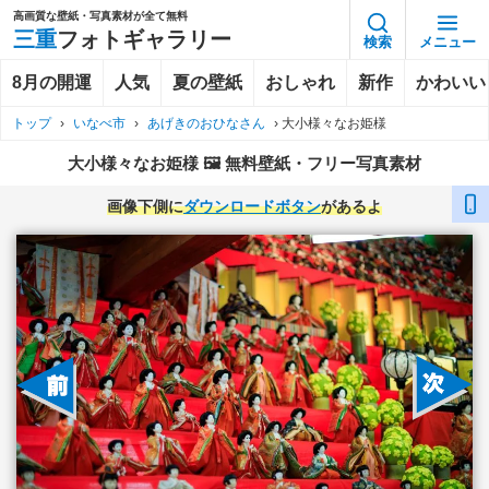
高画質な壁紙・写真素材が全て無料
三重
フォトギャラリー
検索
メニュー
8月の開運
人気
夏の壁紙
おしゃれ
新作
かわいい
トップ
›
いなべ市
›
あげきのおひなさん
›
大小様々なお姫様
大小様々なお姫様 🖼️ 無料壁紙・フリー写真素材
画像下側に
ダウンロードボタン
があるよ