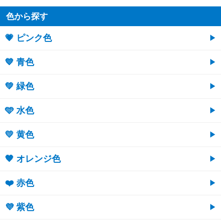
色から探す
💗 ピンク色
💙 青色
💚 緑色
🩵 水色
💛 黄色
🧡 オレンジ色
❤️ 赤色
💜 紫色