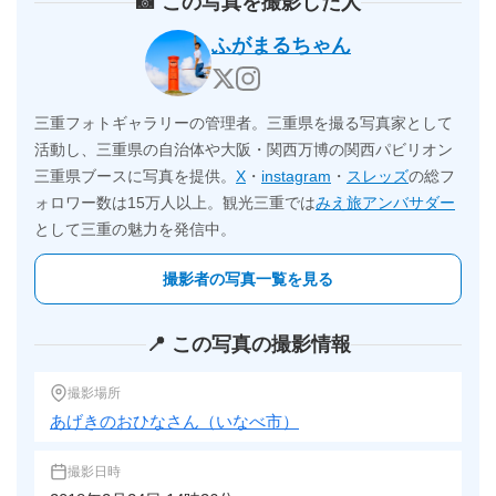
📸 この写真を撮影した人
ふがまるちゃん
三重フォトギャラリーの管理者。三重県を撮る写真家として
活動し、三重県の自治体や大阪・関西万博の関西パビリオン
三重県ブースに写真を提供。
X
・
instagram
・
スレッズ
の総フ
ォロワー数は15万人以上。観光三重では
みえ旅アンバサダー
として三重の魅力を発信中。
撮影者の写真一覧を見る
📍 この写真の撮影情報
撮影場所
あげきのおひなさん（いなべ市）
撮影日時