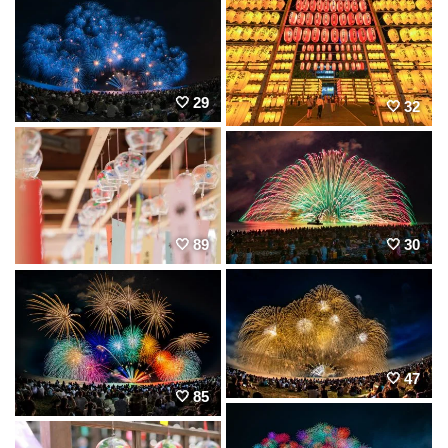
29
32
30
89
47
85