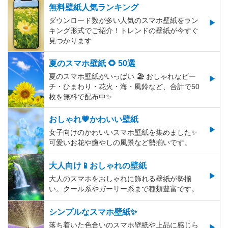
無料壁紙人気ランキング
ダウンロード数が多い人気のスマホ壁紙をラン
キング形式でご紹介！トレンドの壁紙が今すぐ
見つかります
夏のスマホ壁紙 🌻 50選
夏のスマホ壁紙がいっぱい 🏖 おしゃれなビー
チ・ひまわり・花火・海・風鈴など、合計で50
枚を無料で配布中✨
おしゃれ💗かわいい壁紙
女子向けのかわいいスマホ壁紙を集めました✨
可愛いお花や癒やしの風景など勢揃いです。
大人向け📱おしゃれの壁紙
大人のスマホをおしゃれに飾れる壁紙が勢揃
い。クール系やガーリー系まで種類豊富です。
シンプルなスマホ壁紙✨
落ち着いた色合いのスマホ壁紙や上品に感じら