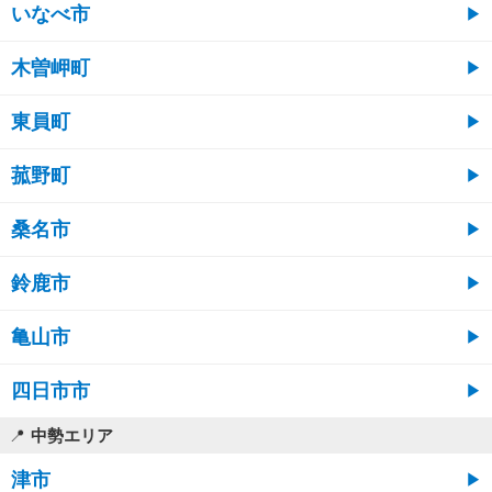
いなべ市
木曽岬町
東員町
菰野町
桑名市
鈴鹿市
亀山市
四日市市
中勢エリア
津市