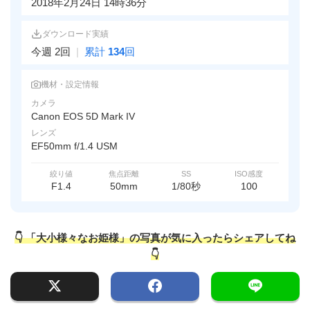
2018年2月24日 14時36分
ダウンロード実績
今週 2回
|
累計
134
回
機材・設定情報
カメラ
Canon EOS 5D Mark IV
レンズ
EF50mm f/1.4 USM
絞り値
焦点距離
SS
ISO感度
F1.4
50mm
1/80秒
100
👇 「大小様々なお姫様」の写真が気に入ったらシェアしてね
👇