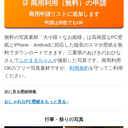
🛒 商用利用（無料）の申請
商用申請リストに追加します
申請は何枚でもOK
無料の写真素材「大小様々なお姫様」は高画質なPC壁
紙とiPhone・Androidに対応した縦長のスマホ壁紙を無
料でダウンロードできます。三重県のあげきのおひな
さんで
ふがまるちゃん
が撮影した写真です。商用利用
OKのフリー写真素材ですが、
利用規約
を守ってご利用
ください。
次に見る壁紙特集
おしゃれなPC壁紙をもっと見る
行事・祭りの写真