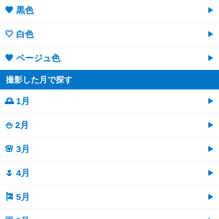
🖤 黒色
🤍 白色
🤎 ベージュ色
撮影した月で探す
🌅 1月
⛄ 2月
🌸 3月
🌷 4月
🎏 5月