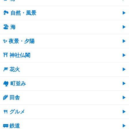
🏞️ 自然・風景
🏖 海
✨ 夜景・夕陽
⛩ 神社仏閣
🎆 花火
🏘 町並み
🌾 田舎
🍴 グルメ
🚃 鉄道