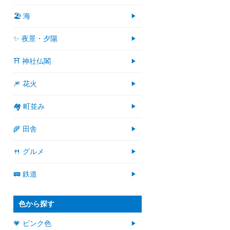
🏖 海
✨ 夜景・夕陽
⛩ 神社仏閣
🎆 花火
🏘 町並み
🌾 田舎
🍴 グルメ
🚃 鉄道
色から探す
💗 ピンク色