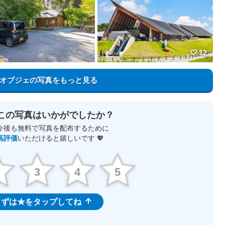
12
オブジェの写真をもっと見る
この写真はいかがでしたか？
今後も無料で写真を配布するために
高評価
いただけると嬉しいです 💖
2
3
4
5
ずは★をタップしてね