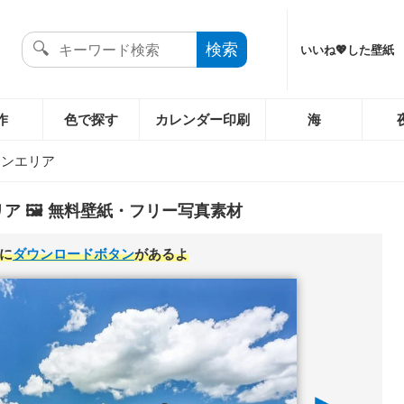
いいね💖した壁紙
作
色で探す
カレンダー印刷
海
ソンエリア
ア 🖼️ 無料壁紙・フリー写真素材
に
ダウンロードボタン
があるよ