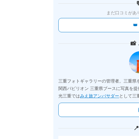
まだ口コミがあ


三重フォトギャラリーの管理者。三重県
関西パビリオン 三重県ブースに写真を提
光三重では
みえ旅アンバサダー
として三
