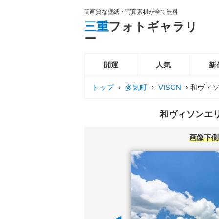
高画質な壁紙・写真素材が全て無料
三重
フォトギャラリ
ー
開運
人気
新
トップ
›
多気町
›
VISON
›
和ヴィ
和ヴィソンエリ
画像下側