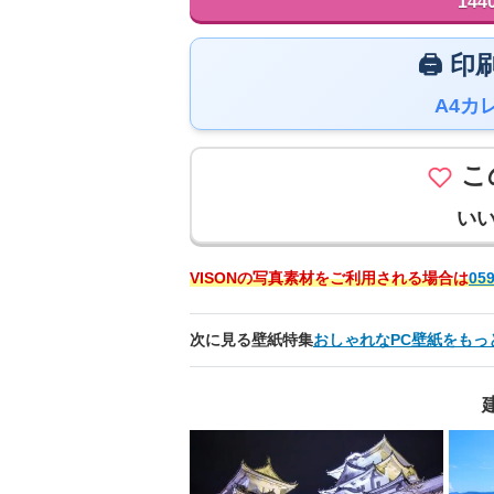
144
🖨️
A4カ
こ
い
VISONの写真素材をご利用される場合は
059
次に見る壁紙特集
おしゃれなPC壁紙をもっ