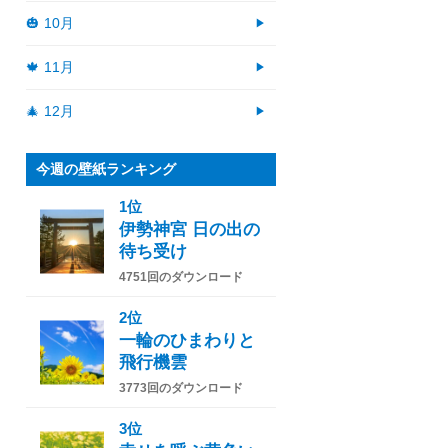
🎃 10月
🍁 11月
🎄 12月
今週の壁紙ランキング
1位
伊勢神宮 日の出の
待ち受け
4751回のダウンロード
2位
一輪のひまわりと
飛行機雲
3773回のダウンロード
3位