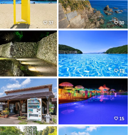
37
30
11
15