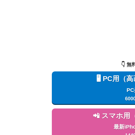
👇️
🖥️ PC
P
600
📲 スマホ
最新iPh