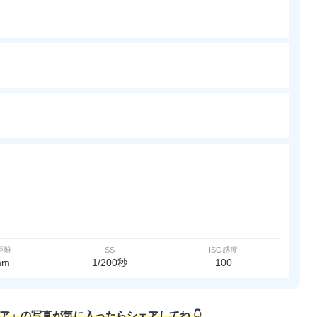
距離
SS
ISO感度
mm
1/200秒
100
リア」の写真が気に入ったらシェアしてね 👇