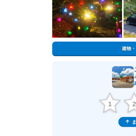
建物・
1
ま