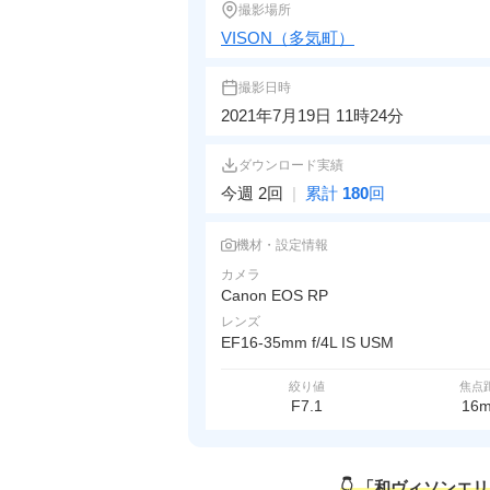
撮影場所
VISON（多気町）
撮影日時
2021年7月19日 11時24分
ダウンロード実績
今週 2回
|
累計
180
回
機材・設定情報
カメラ
Canon EOS RP
レンズ
EF16-35mm f/4L IS USM
絞り値
焦点
F7.1
16
👇 「和ヴィソンエ