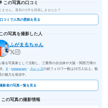
💬 この写真の口コミ
りません。
最初の1件を投稿しませんか？
 口コミで人気の壁紙を見る
 この写真を撮影した人
ふがまるちゃん
を撮る写真家として活動し、三重県の自治体や大阪・関西万博の
供。
X
・
instagram
・
スレッズ
の総フォロワー数は15万人以上。観
重の魅力を発信中。
撮影者の写真一覧を見る
 この写真の撮影情報