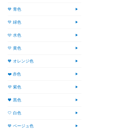
💙 青色
💚 緑色
🩵 水色
💛 黄色
🧡 オレンジ色
❤️ 赤色
💜 紫色
🖤 黒色
🤍 白色
🤎 ベージュ色