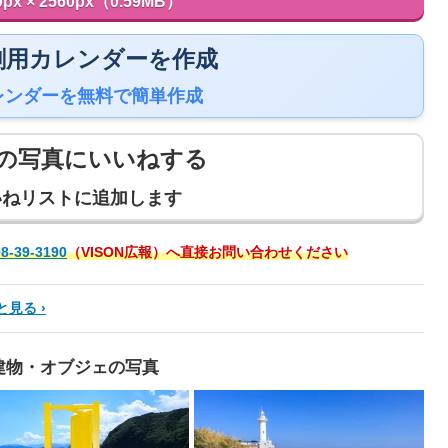
0px × 2560px（0.59MB）
 印刷用カレンダーを作成
レンダーを無料で簡単作成
の写真にいいねする
いねリストに追加します
8-39-3190
（VISON広報）へ直接お問い合わせください
と見る
建物・オブジェの写真