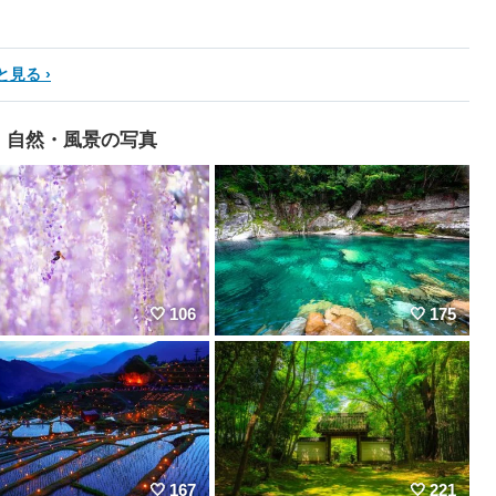
と見る
自然・風景の写真
106
175
167
221