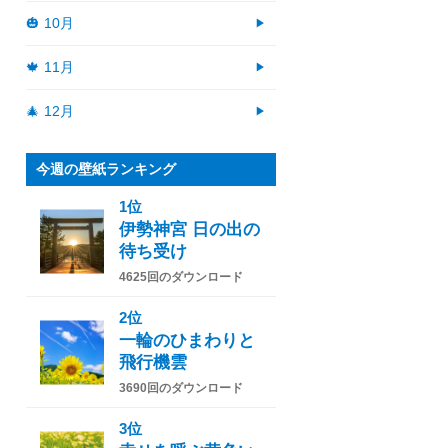
🎃 10月
🍁 11月
🎄 12月
今週の壁紙ランキング
1位
伊勢神宮 日の出の
待ち受け
4625回のダウンロード
2位
一輪のひまわりと
飛行機雲
3690回のダウンロード
3位