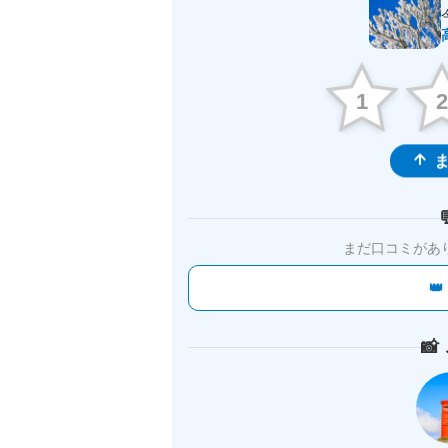
1
ま
まだ口コミがあ

