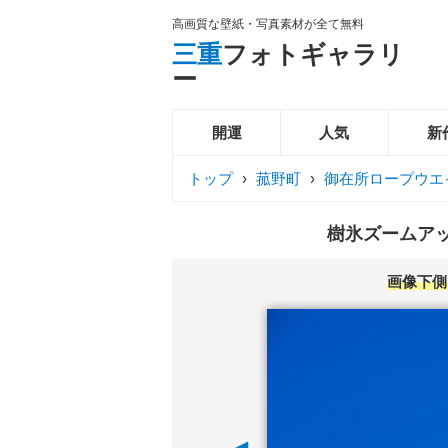
高画質な壁紙・写真素材が全て無料
三重
フォトギャラリ
ー
開運
人気
新
トップ
›
菰野町
›
御在所ロープウエ
樹氷ズームアッ
画像下側