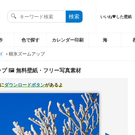
いいね💖した壁紙
作
色で探す
カレンダー印刷
海
イ
›
樹氷ズームアップ
プ 🖼️ 無料壁紙・フリー写真素材
に
ダウンロードボタン
があるよ