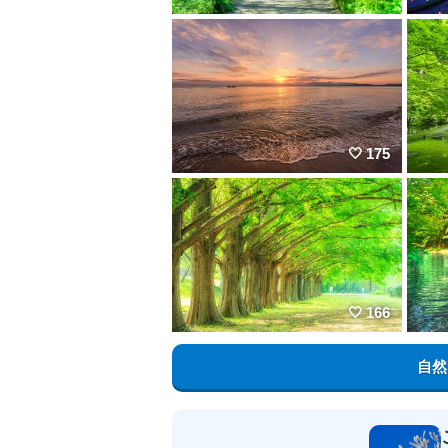
175
166
自然