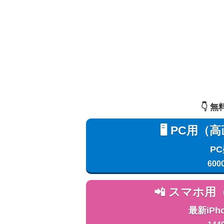
👇️
🖥️ PC
P
600
📲 スマホ
最新iPh