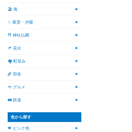
🏖 海
✨ 夜景・夕陽
⛩ 神社仏閣
🎆 花火
🏘 町並み
🌾 田舎
🍴 グルメ
🚃 鉄道
色から探す
💗 ピンク色