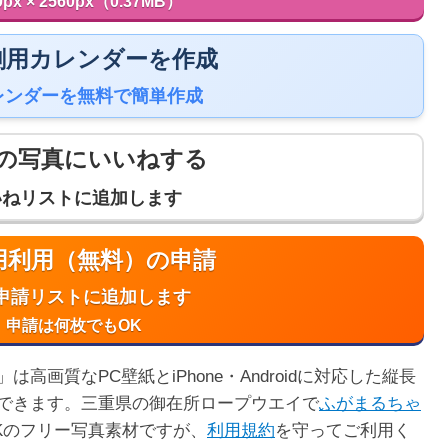
0px × 2560px（0.37MB）
 印刷用カレンダーを作成
レンダーを無料で簡単作成
の写真にいいねする
いねリストに追加します
商用利用（無料）の申請
申請リストに追加します
申請は何枚でもOK
画質なPC壁紙とiPhone・Androidに対応した縦長
できます。三重県の御在所ロープウエイで
ふがまるちゃ
Kのフリー写真素材ですが、
利用規約
を守ってご利用く