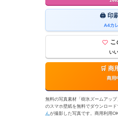
144
🖨️
A4カ
こ
い
🛒 
商用
無料の写真素材「樹氷ズームアップ」は高
のスマホ壁紙を無料でダウンロード
ん
が撮影した写真です。商用利用O