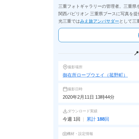
三重フォトギャラリーの管理者。三重県
関西パビリオン 三重県ブースに写真を提
光三重では
みえ旅アンバサダー
として三

撮影場所
御在所ロープウエイ（菰野町）
撮影日時
2020年2月11日 13時44分
ダウンロード実績
今週 1回
|
累計
188
回
機材・設定情報