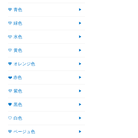
💙 青色
💚 緑色
🩵 水色
💛 黄色
🧡 オレンジ色
❤️ 赤色
💜 紫色
🖤 黒色
🤍 白色
🤎 ベージュ色