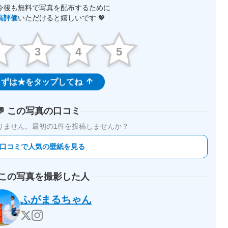
今後も無料で写真を配布するために
高評価
いただけると嬉しいです 💖
2
3
4
5
ずは★をタップしてね
💬 この写真の口コミ
りません。
最初の1件を投稿しませんか？
 口コミで人気の壁紙を見る
 この写真を撮影した人
ふがまるちゃん