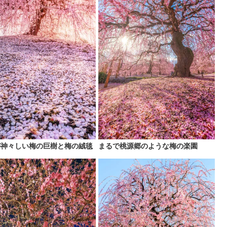
が神々しい梅の巨樹と梅の絨毯
まるで桃源郷のような梅の楽園