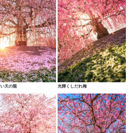
しい天の龍
光輝くしだれ梅