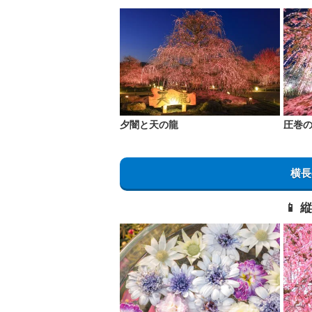
夕闇と天の龍
圧巻
横長
📱