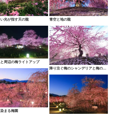
しい光が指す天の龍
青空と地の龍
龍と周辺の梅ライトアップ
降り注ぐ梅のシャンデリアと梅の絨毯
に染まる梅園