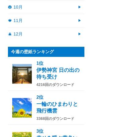
🎃 10月
🍁 11月
🎄 12月
今週の壁紙ランキング
1位
伊勢神宮 日の出の
待ち受け
4216回のダウンロード
2位
一輪のひまわりと
飛行機雲
3368回のダウンロード
3位