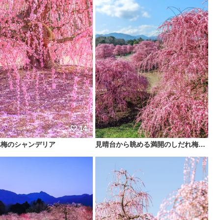
14
れ梅のシャンデリア
見晴台から眺める満開のしだれ梅（縦）