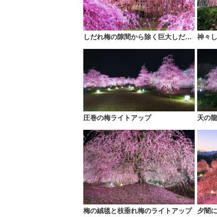
しだれ梅の隙間から除く巨大しだれ梅
神々
圧巻の梅ライトアップ
天の
梅の絨毯と枝垂れ梅のライトアップ
夕闇