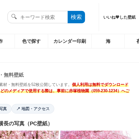
いいね💖した壁紙
作
色で探す
カレンダー印刷
海
・無料壁紙
素材・無料壁紙を52枚公開しています。
個人利用は無料でダウンロード
のメディアで使用する際は、事前に赤塚植物園（059-230-1234）へご
写真
📍 地図・アクセス
️ 横長の写真（PC壁紙）