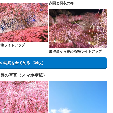
夕闇と羽衣の梅
の梅ライトアップ
展望台から眺める梅ライトアップ
の写真を全て見る（34枚）
 縦長の写真（スマホ壁紙）