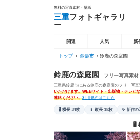
無料の写真素材・壁紙
三重
フォトギャラリ
ー
開運
人気
新
トップ
›
鈴鹿市
›
鈴鹿の森庭園
鈴鹿の森庭園
フリー写真素材
三重県鈴鹿市にある鈴鹿の森庭園のフリー写真
いただけます。WEBサイト・出版物・テレビなど
連絡ください。
利用規約はこちら
🖥️ 横長 34枚
📱 縦長 18枚
✨ 新作の
