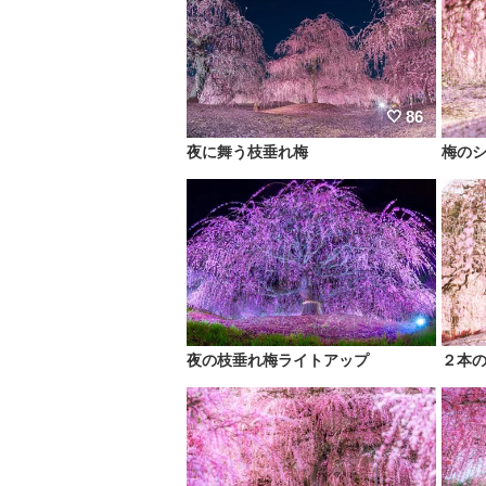
86
夜に舞う枝垂れ梅
梅の
夜の枝垂れ梅ライトアップ
２本