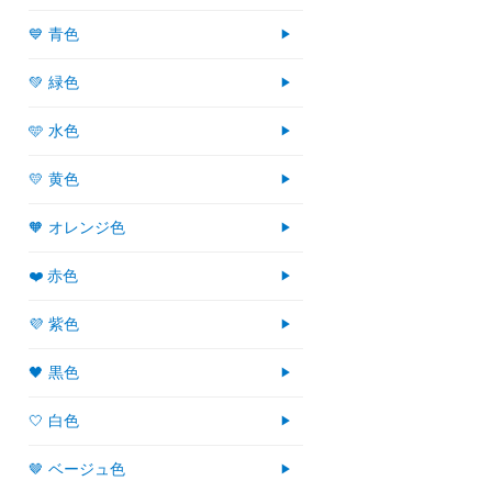
💙 青色
💚 緑色
🩵 水色
💛 黄色
🧡 オレンジ色
❤️ 赤色
💜 紫色
🖤 黒色
🤍 白色
🤎 ベージュ色