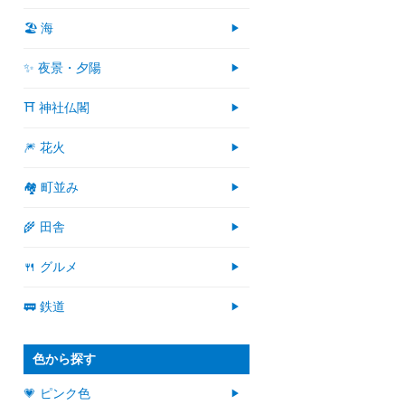
🏖 海
✨ 夜景・夕陽
⛩ 神社仏閣
🎆 花火
🏘 町並み
🌾 田舎
🍴 グルメ
🚃 鉄道
色から探す
💗 ピンク色