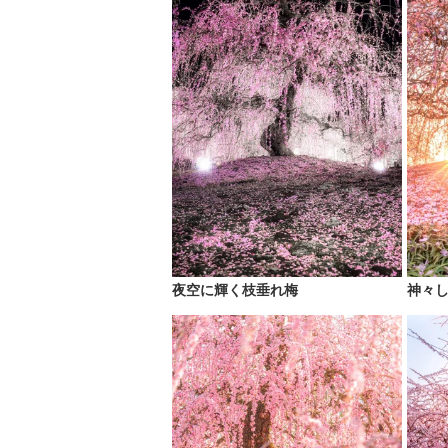
夜空に輝く枝垂れ梅
神々