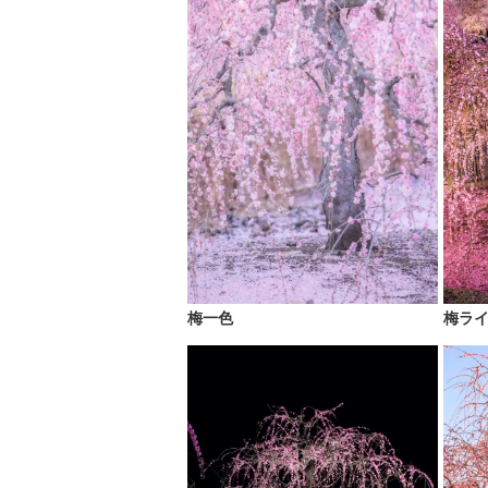
梅一色
梅ラ