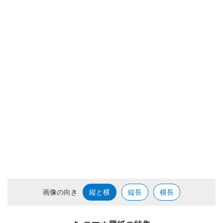
画像の向き
縦と横
縦長
横長