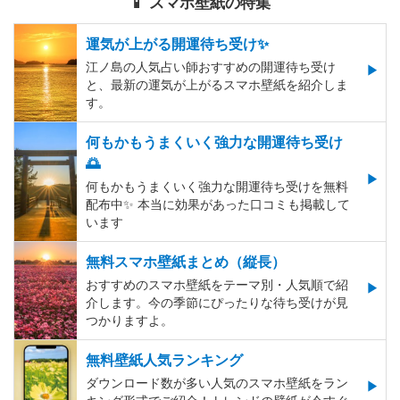
📱 スマホ壁紙の特集
運気が上がる開運待ち受け✨
江ノ島の人気占い師おすすめの開運待ち受け
と、最新の運気が上がるスマホ壁紙を紹介しま
す。
何もかもうまくいく強力な開運待ち受け
🌅
何もかもうまくいく強力な開運待ち受けを無料
配布中✨️ 本当に効果があった口コミも掲載して
います
無料スマホ壁紙まとめ（縦長）
おすすめのスマホ壁紙をテーマ別・人気順で紹
介します。今の季節にぴったりな待ち受けが見
つかりますよ。
無料壁紙人気ランキング
ダウンロード数が多い人気のスマホ壁紙をラン