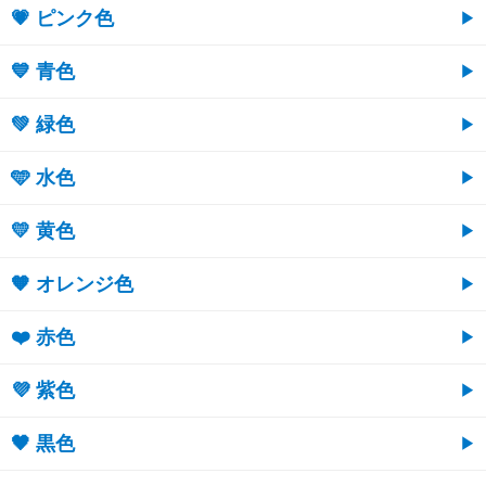
💗 ピンク色
💙 青色
💚 緑色
🩵 水色
💛 黄色
🧡 オレンジ色
❤️ 赤色
💜 紫色
🖤 黒色