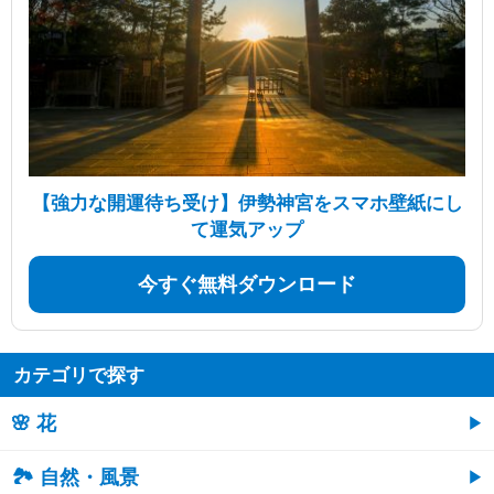
【強力な開運待ち受け】伊勢神宮をスマホ壁紙にし
て運気アップ
今すぐ無料ダウンロード
カテゴリで探す
🌸 花
🏞️ 自然・風景