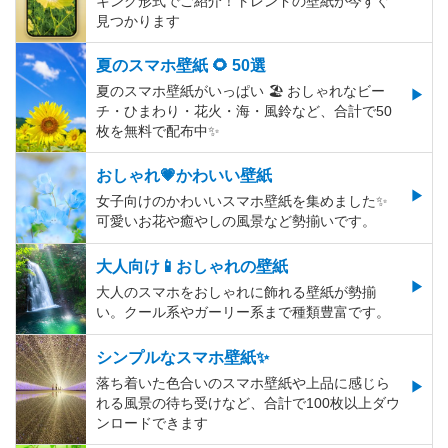
キング形式でご紹介！トレンドの壁紙が今すぐ
見つかります
夏のスマホ壁紙 🌻 50選
夏のスマホ壁紙がいっぱい 🏖 おしゃれなビー
チ・ひまわり・花火・海・風鈴など、合計で50
枚を無料で配布中✨
おしゃれ💗かわいい壁紙
女子向けのかわいいスマホ壁紙を集めました✨
可愛いお花や癒やしの風景など勢揃いです。
大人向け📱おしゃれの壁紙
大人のスマホをおしゃれに飾れる壁紙が勢揃
い。クール系やガーリー系まで種類豊富です。
シンプルなスマホ壁紙✨
落ち着いた色合いのスマホ壁紙や上品に感じら
れる風景の待ち受けなど、合計で100枚以上ダウ
ンロードできます