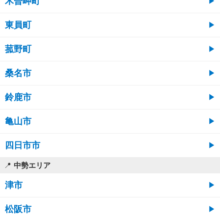
木曽岬町
東員町
菰野町
桑名市
鈴鹿市
亀山市
四日市市
中勢エリア
津市
松阪市