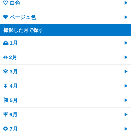
🤍 白色
🤎 ベージュ色
撮影した月で探す
🌅 1月
⛄ 2月
🌸 3月
🌷 4月
🎏 5月
☔ 6月
🌻 7月