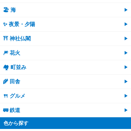
🏖 海
✨ 夜景・夕陽
⛩ 神社仏閣
🎆 花火
🏘 町並み
🌾 田舎
🍴 グルメ
🚃 鉄道
色から探す