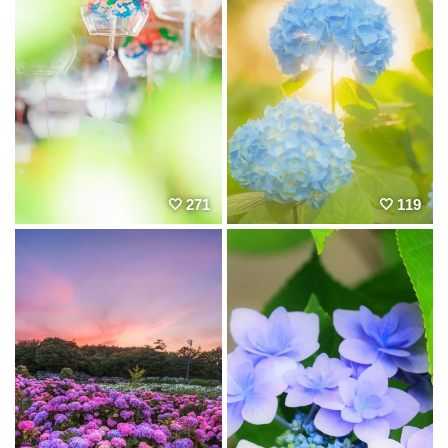
271
119