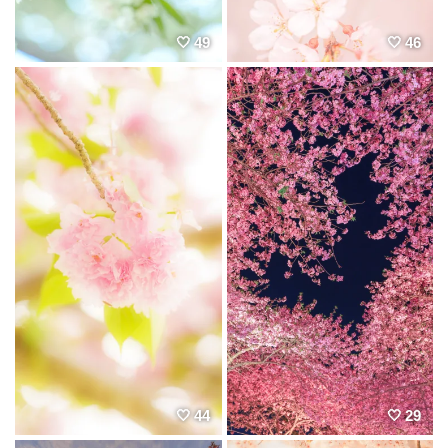
49
46
44
29