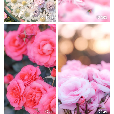
1063
101
86
49