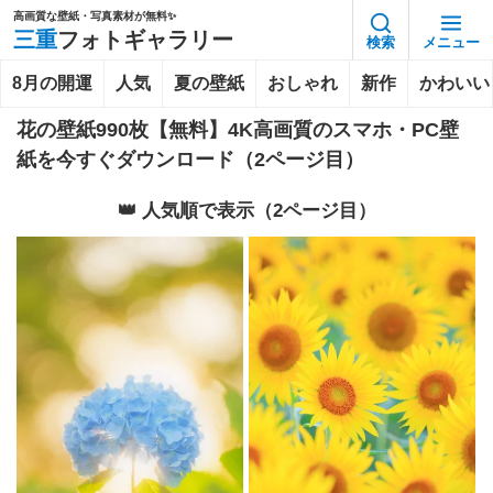
高画質な壁紙・写真素材が無料✨️
三重
フォトギャラリー
検索
メニュー
8月の開運
人気
夏の壁紙
おしゃれ
新作
かわいい
花の壁紙990枚【無料】4K高画質のスマホ・PC壁
紙を今すぐダウンロード（2ページ目）
👑 人気順で表示（2ページ目）