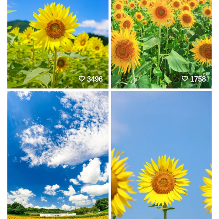
3496
1758