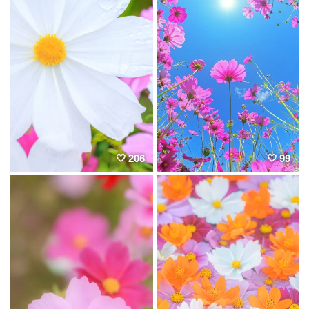
206
99