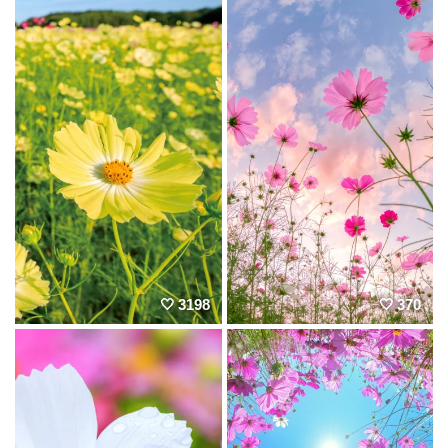
3198
370