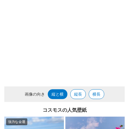
画像の向き
縦と横
縦長
横長
コスモスの人気壁紙
強力な金運