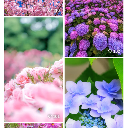
110
102
101