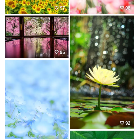
97
98
95
92