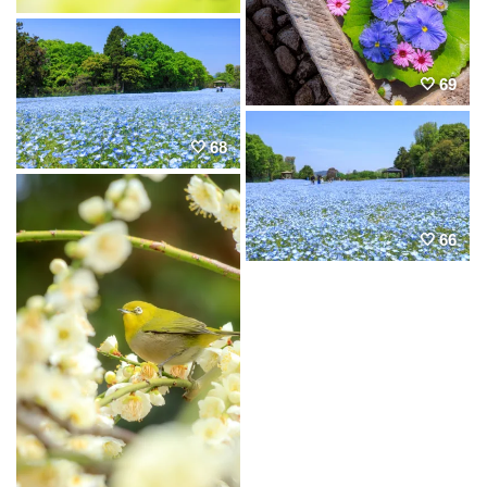
69
68
66