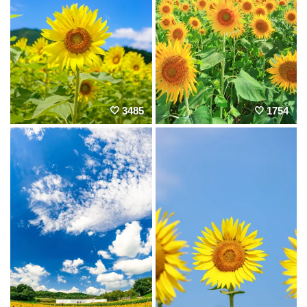
3485
1754