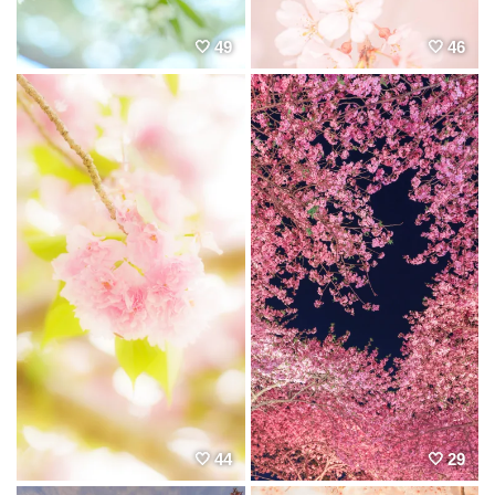
49
46
44
29