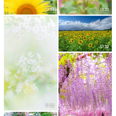
34
33
32
32