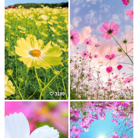
3189
370