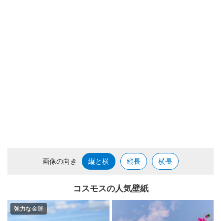
画像の向き
縦と横
縦長
横長
コスモスの人気壁紙
強力な金運