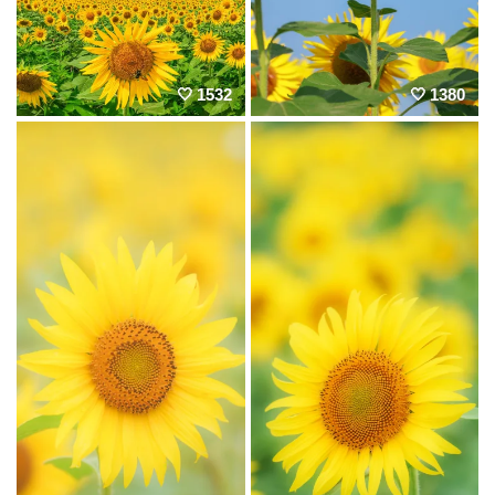
1532
1380