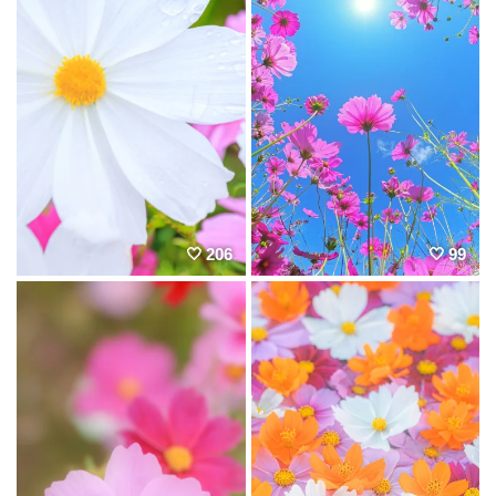
206
99