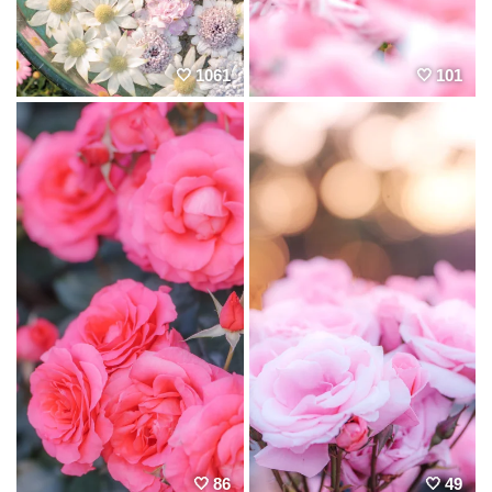
1061
101
86
49