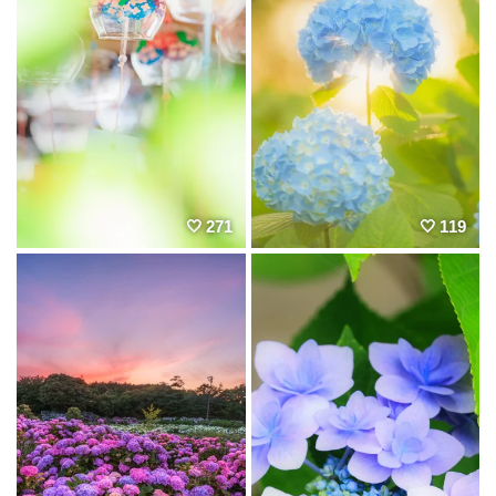
271
119