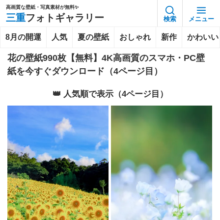
高画質な壁紙・写真素材が無料✨️
三重
フォトギャラリー
検索
メニュー
8月の開運
人気
夏の壁紙
おしゃれ
新作
かわいい
花の壁紙990枚【無料】4K高画質のスマホ・PC壁
紙を今すぐダウンロード（4ページ目）
👑 人気順で表示（4ページ目）